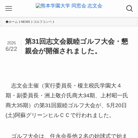
ホーム
NEWS
ゴルフコンペ
第31回志文会親睦ゴルフ大会・懇
2026
6/22
親会が開催されました。
志文会主催（実行委員長・榎主税氏学園大４
期・副委員長・洲上敬介氏商大34期、上村昭一氏
商大35期）の第31回親睦ゴルフ大会が、5月20日
(土)阿蘇グリーンヒルＣＣで行われました。
ゴルフ大会は、住永会長他２名の始球式で始ま